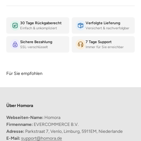
30 Tage Rückgaberecht
Verfolgte Lieferung
Einfach & unkompliziert
Versichert & nachverfolgbar
Sichere Bezahlung
7 Tage Support
SSL-verschlüsselt
Immer für Sie erreichbar
Für Sie empfohlen
Über Homora
Webseiten-Name:
Homora
Firmenname:
EVERCOMMERCE B.V.
Adresse:
Parkstraat 7, Venlo, Limburg, 5911EM, Niederlande
Warum diese Teppich die beste Wahl ist?
E-Mail:
support@homora.de
Unübertroffener Komfort: