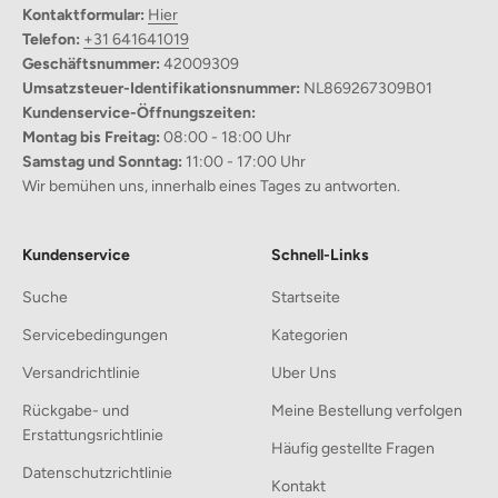
Kontaktformular:
Hier
Erleben Sie die Weichheit des 800g/㎡ Stoffes, der Sie in Wärme
Telefon:
+31 641641019
hüllt, ohne zu schwer zu sein.
Geschäftsnummer:
42009309
Umsatzsteuer-Identifikationsnummer:
NL869267309B01
Vielseitiges Design:
Kundenservice-Öffnungszeiten:
Die einfarbige und runde Form macht sie zu einer stilvollen Wahl
Montag bis Freitag:
08:00 - 18:00 Uhr
für jeden Raum und verbessert mühelos Ihre Einrichtung.
Samstag und Sonntag:
11:00 - 17:00 Uhr
Wir bemühen uns, innerhalb eines Tages zu antworten.
Einfache Pflege:
Maschinenwaschbar für eine mühelose Wartung, damit Ihre
Decke frisch und sauber bleibt, mit minimalem Aufwand.
Kundenservice
Schnell-Links
Perfekt für jeden Anlass:
Suche
Startseite
Ideal, um Ihrem Balkon, Wohnzimmer oder Ihrer Terrasse einen
Servicebedingungen
Kategorien
Hauch von Eleganz zu verleihen.
Versandrichtlinie
Uber Uns
Rückgabe- und
Meine Bestellung verfolgen
Erstattungsrichtlinie
Häufig gestellte Fragen
Datenschutzrichtlinie
Kontakt