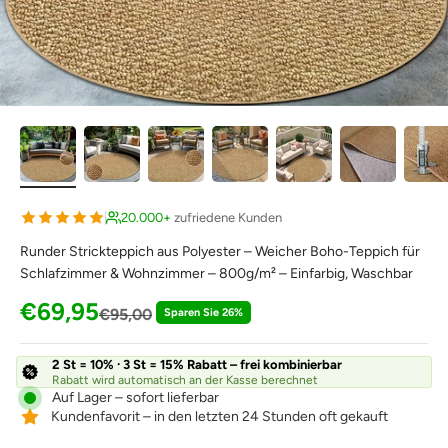
20.000+
zufriedene Kunden
Runder Strickteppich aus Polyester – Weicher Boho-Teppich für
Schlafzimmer & Wohnzimmer – 800g/m² – Einfarbig, Waschbar
Angebot
€69,95
Regulärer Preis
€95,00
Sparen Sie 26%
2 St = 10% · 3 St = 15% Rabatt – frei kombinierbar
Rabatt wird automatisch an der Kasse berechnet
Auf Lager – sofort lieferbar
Kundenfavorit – in den letzten 24 Stunden oft gekauft