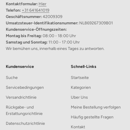
Kontaktformular:
Hier
gemütliche Abende.
Telefon:
+31 641641019
Geschäftsnummer:
42009309
Vielseitige Verwendung:
Umsatzsteuer-Identifikationsnummer:
NL869267309B01
Ideal für Wohnzimmer, Schlafzimmer oder Outdoor-
Kundenservice-Öffnungszeiten:
Veranstaltungen, was sie zu einem vielseitigen Must-Have
Montag bis Freitag:
08:00 - 18:00 Uhr
macht.
Samstag und Sonntag:
11:00 - 17:00 Uhr
Wir bemühen uns, innerhalb eines Tages zu antworten.
Stylisches Design:
Das zeitgenössische Mischfarbdesign verbessert mühelos Ihre
Wohnkultur.
Kundenservice
Schnell-Links
Einfache Pflege:
Suche
Startseite
Bequem maschinenwaschbar, damit Ihre Decke frisch und
Servicebedingungen
Kategorien
sauber bleibt, mit minimalem Aufwand.
Versandrichtlinie
Uber Uns
Rückgabe- und
Meine Bestellung verfolgen
Erstattungsrichtlinie
Häufig gestellte Fragen
Datenschutzrichtlinie
Kontakt