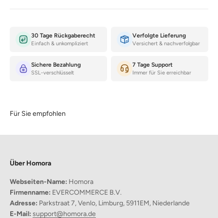
30 Tage Rückgaberecht
Verfolgte Lieferung
Einfach & unkompliziert
Versichert & nachverfolgbar
Sichere Bezahlung
7 Tage Support
SSL-verschlüsselt
Immer für Sie erreichbar
Für Sie empfohlen
Über Homora
Webseiten-Name:
Homora
Firmenname:
EVERCOMMERCE B.V.
Warum diese Kusheldecke die beste Wahl ist?
Adresse:
Parkstraat 7, Venlo, Limburg, 5911EM, Niederlande
Unübertroffener Komfort:
E-Mail:
support@homora.de
Erleben Sie die plüschige Weichheit von Polyester, perfekt für