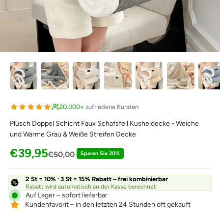
20.000+
zufriedene Kunden
Plüsch Doppel Schicht Faux Schafsfell Kusheldecke - Weiche
und Warme Grau & Weiße Streifen Decke
Angebot
€39,95
Regulärer Preis
€50,00
Sparen Sie 20%
2 St = 10% · 3 St = 15% Rabatt – frei kombinierbar
Rabatt wird automatisch an der Kasse berechnet
Auf Lager – sofort lieferbar
Kundenfavorit – in den letzten 24 Stunden oft gekauft