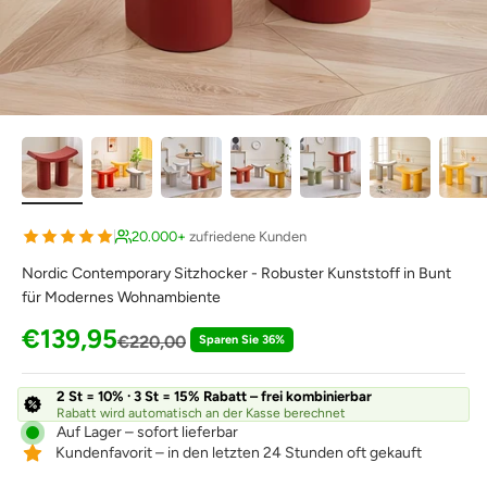
20.000+
zufriedene Kunden
Nordic Contemporary Sitzhocker - Robuster Kunststoff in Bunt
für Modernes Wohnambiente
Angebot
€139,95
Regulärer Preis
€220,00
Sparen Sie 36%
2 St = 10% · 3 St = 15% Rabatt – frei kombinierbar
Rabatt wird automatisch an der Kasse berechnet
Auf Lager – sofort lieferbar
Kundenfavorit – in den letzten 24 Stunden oft gekauft