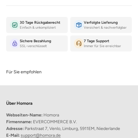
30 Tage Rückgaberecht
Verfolgte Lieferung
Einfach & unkompliziert
Versichert & nachverfolgbar
Sichere Bezahlung
7 Tage Support
SSL-verschlüsselt
Immer für Sie erreichbar
Für Sie empfohlen
Über Homora
Warum Sie diesen Hocker lieben werden?
Webseiten-Name:
Homora
Vielseitige Farboptionen
Firmenname:
EVERCOMMERCE B.V.
Wählen Sie aus leuchtendem Rot, Schwarz, Grau oder Gelb, um
Adresse:
Parkstraat 7, Venlo, Limburg, 5911EM, Niederlande
den perfekten Akzent für Ihre Einrichtung zu finden.
E-Mail:
support@homora.de
Robuste Konstruktion