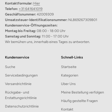
Kontaktformular:
Hier
Hergestellt aus langlebigem Kunststoff, ist dieser Hocker sowohl
Telefon:
+31 641641019
für Kinder als auch für Erwachsene geeignet und hält den
Geschäftsnummer:
42009309
täglichen Anforderungen stand.
Umsatzsteuer-Identifikationsnummer:
NL869267309B01
Platzsparendes Design
Kundenservice-Öffnungszeiten:
Obwohl er nicht klappbar oder höhenverstellbar ist, lässt sich der
Montag bis Freitag:
08:00 - 18:00 Uhr
Hocker leicht stapeln, wenn er nicht in Gebrauch ist, und spart so
Samstag und Sonntag:
11:00 - 17:00 Uhr
Platz.
Wir bemühen uns, innerhalb eines Tages zu antworten.
Fertig montiert
Der Hocker wird vormontiert geliefert, sodass Sie ihn sofort
verwenden können, ohne Zeit mit dem Zusammenbau zu
Kundenservice
Schnell-Links
verlieren.
Suche
Startseite
Servicebedingungen
Kategorien
Versandrichtlinie
Uber Uns
Rückgabe- und
Meine Bestellung verfolgen
Erstattungsrichtlinie
Häufig gestellte Fragen
Datenschutzrichtlinie
Kontakt