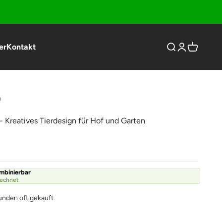
er
Kontakt
Suche öffnen
Kundenkonto
Warenkor
n
 Kreatives Tierdesign für Hof und Garten
ombinierbar
rechnet
unden oft gekauft