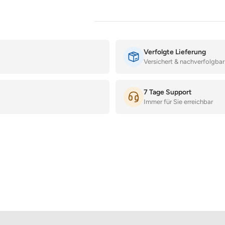
Verfolgte Lieferung
Versichert & nachverfolgbar
7 Tage Support
Immer für Sie erreichbar
Warum Sie dieses Frosch Ornament
Einzigartiges Design