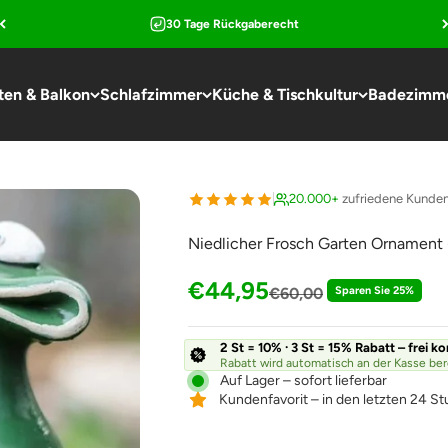
30 Tage Rückgaberecht
ten & Balkon
Schlafzimmer
Küche & Tischkultur
Badezimm
20.000+
zufriedene Kunde
Niedlicher Frosch Garten Ornament -
Angebot
€44,95
Regulärer Preis
€60,00
Sparen Sie 25%
2 St = 10% · 3 St = 15% Rabatt – frei k
Rabatt wird automatisch an der Kasse be
Auf Lager – sofort lieferbar
Kundenfavorit – in den letzten 24 St