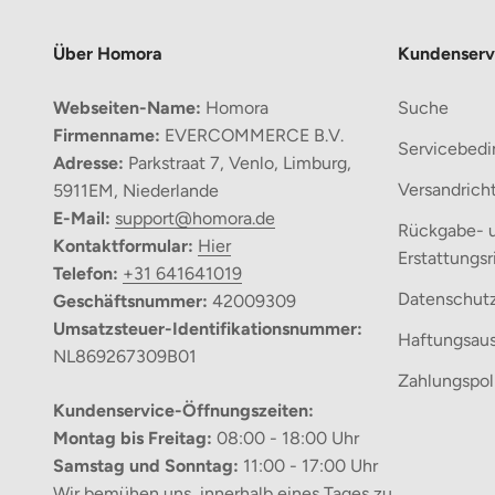
Über Homora
Kundenserv
Webseiten-Name:
Homora
Suche
Firmenname:
EVERCOMMERCE B.V.
Servicebed
Adresse:
Parkstraat 7, Venlo, Limburg,
Versandricht
5911EM, Niederlande
E-Mail:
support@homora.de
Rückgabe- 
Kontaktformular:
Hier
Erstattungsr
Telefon:
+31 641641019
Datenschutzr
Geschäftsnummer:
42009309
Umsatzsteuer-Identifikationsnummer:
Haftungsaus
NL869267309B01
Zahlungspoli
Kundenservice-Öffnungszeiten:
Montag bis Freitag:
08:00 - 18:00 Uhr
Samstag und Sonntag:
11:00 - 17:00 Uhr
Wir bemühen uns, innerhalb eines Tages zu