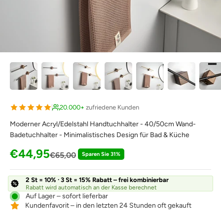
20.000+
zufriedene Kunden
Moderner Acryl/Edelstahl Handtuchhalter - 40/50cm Wand-
Badetuchhalter - Minimalistisches Design für Bad & Küche
Angebot
€44,95
Regulärer Preis
€65,00
Sparen Sie 31%
2 St = 10% · 3 St = 15% Rabatt – frei kombinierbar
Rabatt wird automatisch an der Kasse berechnet
Auf Lager – sofort lieferbar
Kundenfavorit – in den letzten 24 Stunden oft gekauft