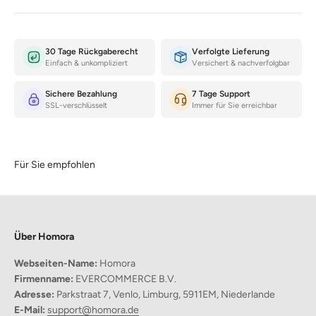
30 Tage Rückgaberecht
Verfolgte Lieferung
Einfach & unkompliziert
Versichert & nachverfolgbar
Sichere Bezahlung
7 Tage Support
SSL-verschlüsselt
Immer für Sie erreichbar
Für Sie empfohlen
Über Homora
Webseiten-Name:
Homora
Firmenname:
EVERCOMMERCE B.V.
Warum diese Handtuchhalter die beste Wahl ist?
Adresse:
Parkstraat 7, Venlo, Limburg, 5911EM, Niederlande
Stilvolle Ästhetik:
E-Mail:
support@homora.de
Erhöhen Sie das Aussehen Ihres Badezimmers mit einem