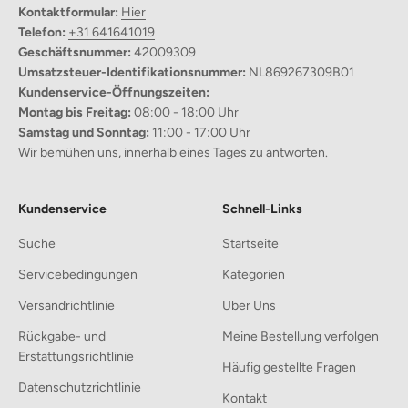
Kontaktformular:
Hier
zeitgemäßen Design, das zu jedem Einrichtungsstil passt.
Telefon:
+31 641641019
Geschäftsnummer:
42009309
Hochwertige Materialien:
Umsatzsteuer-Identifikationsnummer:
NL869267309B01
Aus hochwertigem Acryl/Edelstahl und robusten schwarzen
Kundenservice-Öffnungszeiten:
Elementen gefertigt für langanhaltende Schönheit.
Montag bis Freitag:
08:00 - 18:00 Uhr
Samstag und Sonntag:
11:00 - 17:00 Uhr
Einfache Reinigung:
Wir bemühen uns, innerhalb eines Tages zu antworten.
Einfach mit einem warmen, feuchten Tuch abwischen für ein
makelloses Finish—keine scharfen Chemikalien erforderlich.
Kundenservice
Schnell-Links
Einfache Installation:
Entwickelt für eine mühelose Montage, können Sie ihn
Suche
Startseite
problemlos selbst installieren, was ihn perfekt für jeden DIY-
Servicebedingungen
Kategorien
Enthusiasten macht.
Versandrichtlinie
Uber Uns
Rückgabe- und
Meine Bestellung verfolgen
Erstattungsrichtlinie
Häufig gestellte Fragen
Datenschutzrichtlinie
Kontakt