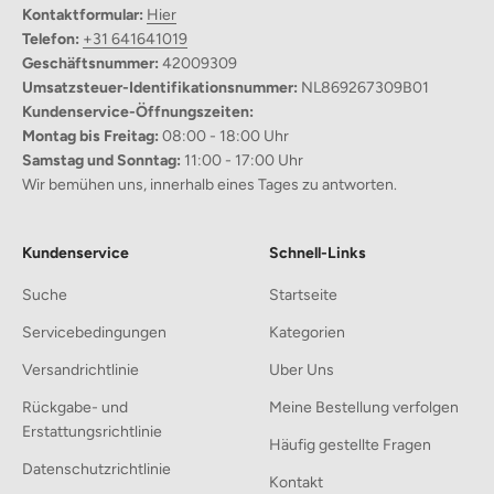
Kontaktformular:
Hier
Die hohe Keilform unterstützt Rücken, Nacken und Schultern
Telefon:
+31 641641019
und hilft dabei, eine bequemere Sitzposition im Bett oder auf dem
Geschäftsnummer:
42009309
Sofa einzunehmen.
Umsatzsteuer-Identifikationsnummer:
NL869267309B01
Extra Dick & Komfortabel
Kundenservice-Öffnungszeiten:
Die weiche Polyesterfüllung sorgt für angenehmen Komfort und
Montag bis Freitag:
08:00 - 18:00 Uhr
macht das Kissen ideal für längeres Lesen, Fernsehen oder
Samstag und Sonntag:
11:00 - 17:00 Uhr
Ausruhen.
Wir bemühen uns, innerhalb eines Tages zu antworten.
Praktische Seitentaschen
Die integrierten Taschen bieten Platz für kleine Dinge wie
Smartphone, Fernbedienung, Brille oder Kopfhörer – alles bleibt
Kundenservice
Schnell-Links
griffbereit.
Abnehmbarer Bezug
Suche
Startseite
Der Bezug lässt sich abnehmen und bei Bedarf einfach per
Servicebedingungen
Kategorien
Fleckenreinigung pflegen, damit das Kissen lange frisch und
sauber bleibt.
Versandrichtlinie
Uber Uns
Rückgabe- und
Meine Bestellung verfolgen
Erstattungsrichtlinie
Häufig gestellte Fragen
Datenschutzrichtlinie
Kontakt