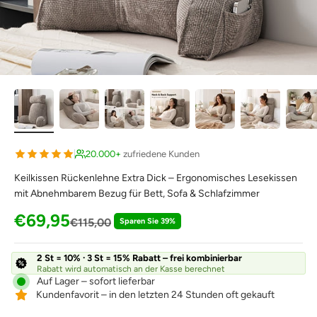
20.000+
zufriedene Kunden
Keilkissen Rückenlehne Extra Dick – Ergonomisches Lesekissen
mit Abnehmbarem Bezug für Bett, Sofa & Schlafzimmer
Angebot
€69,95
Regulärer Preis
€115,00
Sparen Sie 39%
2 St = 10% · 3 St = 15% Rabatt – frei kombinierbar
Rabatt wird automatisch an der Kasse berechnet
Auf Lager – sofort lieferbar
Kundenfavorit – in den letzten 24 Stunden oft gekauft