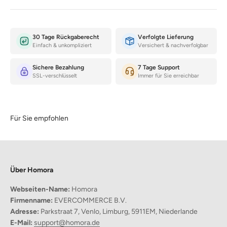
Handy, Fernbedienung oder kleine Alltagsgegenstände bietet.
30 Tage Rückgaberecht
Verfolgte Lieferung
Einfach & unkompliziert
Versichert & nachverfolgbar
Sichere Bezahlung
7 Tage Support
SSL-verschlüsselt
Immer für Sie erreichbar
Für Sie empfohlen
Über Homora
Webseiten-Name:
Homora
Firmenname:
EVERCOMMERCE B.V.
Adresse:
Parkstraat 7, Venlo, Limburg, 5911EM, Niederlande
Warum werden Sie dieses Lesekissen lieben?
E-Mail:
support@homora.de
Ergonomische Rückenunterstützung