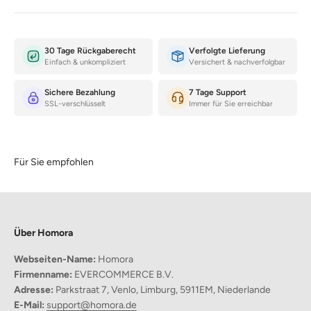
30 Tage Rückgaberecht
Verfolgte Lieferung
Einfach & unkompliziert
Versichert & nachverfolgbar
Sichere Bezahlung
7 Tage Support
SSL-verschlüsselt
Immer für Sie erreichbar
Für Sie empfohlen
Über Homora
Webseiten-Name:
Homora
Firmenname:
EVERCOMMERCE B.V.
Warum Sie diesen Krug lieben werden
Adresse:
Parkstraat 7, Venlo, Limburg, 5911EM, Niederlande
Vielseitige Verwendung:
Perfekt für Wasser, Eistee, heiße
E-Mail:
support@homora.de
Getränke und Cocktails.