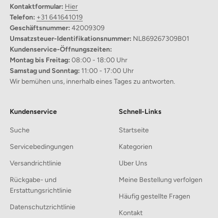
Kontaktformular:
Hier
Elegantes Design:
Schlanke Form, die in jede Küche passt.
Telefon:
+31 641641019
Geschäftsnummer:
42009309
Handgefertigt:
Jedes Stück wird von erfahrenen
Umsatzsteuer-Identifikationsnummer:
NL869267309B01
Handwerkern sorgfältig gefertigt.
Kundenservice-Öffnungszeiten:
Einfaches Einschenken:
Der V-förmige Ausguss und der
Montag bis Freitag:
08:00 - 18:00 Uhr
abnehmbare Deckel erleichtern die Nutzung.
Samstag und Sonntag:
11:00 - 17:00 Uhr
Spülmaschinenfest:
Praktisch in der Reinigung, für eine
Wir bemühen uns, innerhalb eines Tages zu antworten.
mühelose Pflege.
Kundenservice
Schnell-Links
Suche
Startseite
Servicebedingungen
Kategorien
Versandrichtlinie
Uber Uns
Rückgabe- und
Meine Bestellung verfolgen
Erstattungsrichtlinie
Häufig gestellte Fragen
Datenschutzrichtlinie
Kontakt