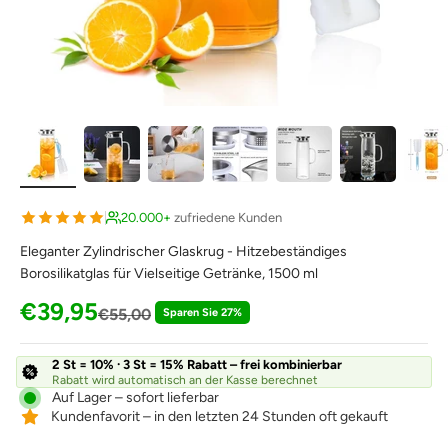
20.000+
zufriedene Kunden
Eleganter Zylindrischer Glaskrug - Hitzebeständiges
Borosilikatglas für Vielseitige Getränke, 1500 ml
Angebot
€39,95
Regulärer Preis
€55,00
Sparen Sie 27%
2 St = 10% · 3 St = 15% Rabatt – frei kombinierbar
Rabatt wird automatisch an der Kasse berechnet
Auf Lager – sofort lieferbar
Kundenfavorit – in den letzten 24 Stunden oft gekauft