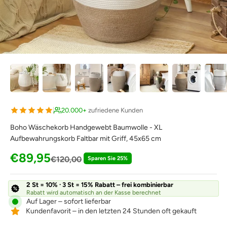
20.000+
zufriedene Kunden
Boho Wäschekorb Handgewebt Baumwolle - XL
Aufbewahrungskorb Faltbar mit Griff, 45x65 cm
Angebot
€89,95
Regulärer Preis
€120,00
Sparen Sie 25%
2 St = 10% · 3 St = 15% Rabatt – frei kombinierbar
Rabatt wird automatisch an der Kasse berechnet
Auf Lager – sofort lieferbar
Kundenfavorit – in den letzten 24 Stunden oft gekauft