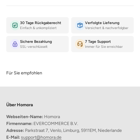
30 Tage Rückgaberecht
Verfolgte Lieferung
Einfach & unkompliziert
Versichert & nachverfolgbar
Sichere Bezahlung
7 Tage Support
SSL-verschlüsselt
Immer für Sie erreichbar
Für Sie empfohlen
Über Homora
Webseiten-Name:
Homora
Firmenname:
EVERCOMMERCE B.V.
Adresse:
Parkstraat 7, Venlo, Limburg, 5911EM, Niederlande
Warum dieser Wäschekorb die beste Wahl ist?
E-Mail:
support@homora.de
Geräumiges Design: