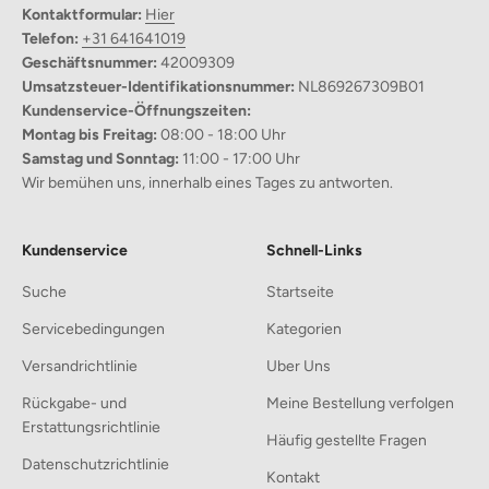
Kontaktformular:
Hier
Mit den Abmessungen von 65 cm x 45 cm bietet er ausreichend
Telefon:
+31 641641019
Platz für eine Woche Wäsche und macht Waschtage stressfrei.
Geschäftsnummer:
42009309
Umsatzsteuer-Identifikationsnummer:
NL869267309B01
Hochwertiges Material:
Kundenservice-Öffnungszeiten:
Aus natürlichem Baumwollseil gefertigt, ist er zerkratzt Ihre
Montag bis Freitag:
08:00 - 18:00 Uhr
Böden nicht, was eine sichere Umgebung für Ihre Familie
Samstag und Sonntag:
11:00 - 17:00 Uhr
gewährleistet.
Wir bemühen uns, innerhalb eines Tages zu antworten.
Robuste Griffe:
Die großen, leicht zu greifenden Griffe bieten maximale
Kundenservice
Schnell-Links
Portabilität und Haltbarkeit.
Suche
Startseite
Multifunktionale Verwendung:
Servicebedingungen
Kategorien
Ideal für verschiedene Räume, kann er nicht nur Kleidung,
sondern auch Decken, Spielzeug und mehr aufbewahren und
Versandrichtlinie
Uber Uns
sich an Ihre Lebensstilbedürfnisse anpassen.
Rückgabe- und
Meine Bestellung verfolgen
Erstattungsrichtlinie
Häufig gestellte Fragen
Datenschutzrichtlinie
Kontakt