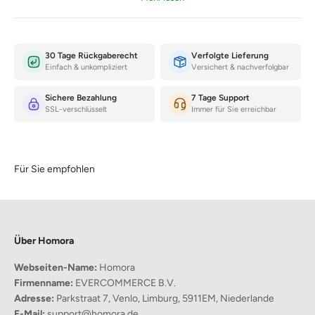
30 Tage Rückgaberecht
Verfolgte Lieferung
Einfach & unkompliziert
Versichert & nachverfolgbar
Sichere Bezahlung
7 Tage Support
SSL-verschlüsselt
Immer für Sie erreichbar
Für Sie empfohlen
Über Homora
Webseiten-Name:
Homora
Warum Menschen Balloon Pup Art lieben!
Firmenname:
EVERCOMMERCE B.V.
Langlebige Qualität
Adresse:
Parkstraat 7, Venlo, Limburg, 5911EM, Niederlande
Balloon Pup Art wird aus
hochwertigem
Kunstharz hergestellt
E-Mail:
support@homora.de