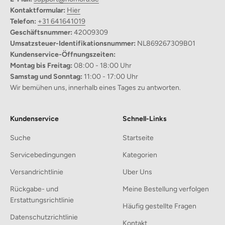
und ist daher sehr langlebig. Sie können sich jahrelang an der
Kontaktformular:
Hier
Schönheit dieser bezaubernden Motive erfreuen, ohne sich über
Telefon:
+31 641641019
Abnutzung Sorgen machen zu müssen.
Geschäftsnummer:
42009309
Vielseitige Aufstellung
Umsatzsteuer-Identifikationsnummer:
NL869267309B01
Mit einer
kompakten Größe von 10x10cm
passen diese
Kundenservice-Öffnungszeiten:
Ballonwelpen in jeden Raum.
Montag bis Freitag:
08:00 - 18:00 Uhr
Persönliche Note
Samstag und Sonntag:
11:00 - 17:00 Uhr
Wählen Sie aus fünf
leuchtenden Farben
, die zu Ihrer Einrichtung
Wir bemühen uns, innerhalb eines Tages zu antworten.
passen und Ihren individuellen Stil mühelos zum Ausdruck
bringen.
Schutz vor Verletzungen
Kundenservice
Schnell-Links
Im Gegensatz zu zerbrechlichen Dekorationen aus Glas oder
Keramik sind unsere Ballonwelpen aus langlebigem Kunstharz
Suche
Startseite
gefertigt.
So können Sie ganz beruhigt sein und das Risiko von
Servicebedingungen
Kategorien
Zerbrechen oder Verletzungen vermeiden.
Versandrichtlinie
Uber Uns
Rückgabe- und
Meine Bestellung verfolgen
Erstattungsrichtlinie
Häufig gestellte Fragen
Datenschutzrichtlinie
Kontakt