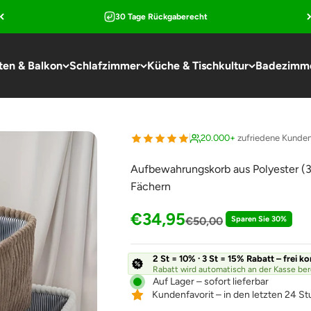
30 Tage Rückgaberecht
ten & Balkon
Schlafzimmer
Küche & Tischkultur
Badezimm
20.000+
zufriedene Kunde
Aufbewahrungskorb aus Polyester (
Fächern
Angebot
€34,95
Regulärer Preis
€50,00
Sparen Sie 30%
2 St = 10% · 3 St = 15% Rabatt – frei k
Rabatt wird automatisch an der Kasse be
Auf Lager – sofort lieferbar
Kundenfavorit – in den letzten 24 St