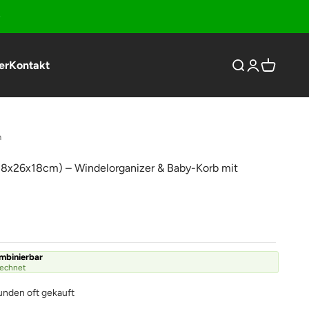
er
Kontakt
Suche öffnen
Kundenkonto
Warenkor
n
38x26x18cm) – Windelorganizer & Baby-Korb mit
ombinierbar
rechnet
unden oft gekauft