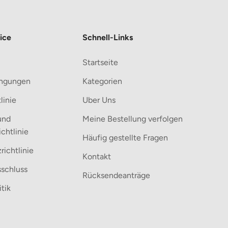
Warum dieser Aufbewahrungskorb d
ice
Schnell-Links
Intelligente Fächer:
Hält Windeln, Kleidung und Spielzeug
Startseite
Großes Fassungsvermögen:
ingungen
Kategorien
Bietet Platz für alle wichtigen Allta
linie
Uber Uns
Leicht zu transportieren:
und
Meine Bestellung verfolgen
Dank der stabilen Griffe lässt sich 
ichtlinie
Häufig gestellte Fragen
ichtlinie
Stilvoll und vielseitig:
Kontakt
Die neutralen Kaffee-, Weiß- und G
schluss
Rücksendeanträge
tik