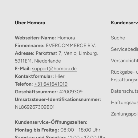
Über Homora
Kundenserv
Webseiten-Name:
Homora
Suche
Firmenname:
EVERCOMMERCE B.V.
Servicebed
Adresse:
Parkstraat 7, Venlo, Limburg,
Versandricht
5911EM, Niederlande
E-Mail:
support@homora.de
Rückgabe- 
Kontaktformular:
Hier
Erstattungsr
Telefon:
+31 641641019
Datenschutzr
Geschäftsnummer:
42009309
Umsatzsteuer-Identifikationsnummer:
Haftungsaus
NL869267309B01
Zahlungspoli
Kundenservice-Öffnungszeiten:
Montag bis Freitag:
08:00 - 18:00 Uhr
Samstag und Sonntag:
11:00 - 17:00 Uhr