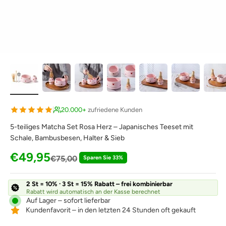
20.000+
zufriedene Kunden
5-teiliges Matcha Set Rosa Herz – Japanisches Teeset mit
Schale, Bambusbesen, Halter & Sieb
Angebot
€49,95
Regulärer Preis
€75,00
Sparen Sie 33%
2 St = 10% · 3 St = 15% Rabatt – frei kombinierbar
Rabatt wird automatisch an der Kasse berechnet
Auf Lager – sofort lieferbar
Kundenfavorit – in den letzten 24 Stunden oft gekauft