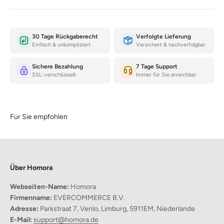
30 Tage Rückgaberecht
Verfolgte Lieferung
Einfach & unkompliziert
Versichert & nachverfolgbar
Sichere Bezahlung
7 Tage Support
SSL-verschlüsselt
Immer für Sie erreichbar
Für Sie empfohlen
Über Homora
Webseiten-Name:
Homora
Firmenname:
EVERCOMMERCE B.V.
Adresse:
Parkstraat 7, Venlo, Limburg, 5911EM, Niederlande
E-Mail:
support@homora.de
Warum dieses Matcha-Set die beste Wahl ist?