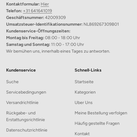
Kontaktformular:
Hier
Charmante Ästhetik:
Telefon:
+31 641641019
Verziert mit süßen rosa Herz-Aufklebern,
bringt dieses Set
Geschäftsnummer:
42009309
einen Hauch von Verspieltheit in Ihre Teestation.
Umsatzsteuer-Identifikationsnummer:
NL869267309B01
Kundenservice-Öffnungszeiten:
Komplettes Set:
Montag bis Freitag:
08:00 - 18:00 Uhr
Enthält alles, was Sie benötigen:
eine Matcha-Schüssel, einen
Samstag und Sonntag:
11:00 - 17:00 Uhr
Schneebesen, einen Halter, eine Schaufel und ein Sieb
für ein
Wir bemühen uns, innerhalb eines Tages zu antworten.
nahtloses Teezubereitungserlebnis.
Umweltfreundliche Materialien:
Kundenservice
Schnell-Links
Hergestellt
aus hochwertiger Keramik und nachhaltigem
Bambus,
ist dieses Set sowohl langlebig als auch
Suche
Startseite
umweltbewusst.
Servicebedingungen
Kategorien
Portabel und leicht:
Versandrichtlinie
Uber Uns
Ideal zum Verschenken oder für Reisen, Sie können Ihr Matcha
Rückgabe- und
Meine Bestellung verfolgen
überall und jederzeit genießen.
Erstattungsrichtlinie
Häufig gestellte Fragen
Datenschutzrichtlinie
Kontakt